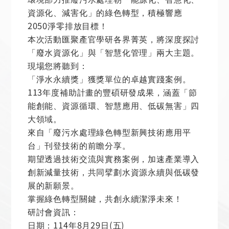
資源化、減害化」的綠色轉型，積極響應
2050
淨零排放目標！
本次活動匯聚產官學研各界菁英，將深度探討
「廢水資源化」與「智慧化管理」兩大主題。
現場您將聽到：
「淨水永續獎」獲獎單位的卓越實踐案例。
113
年度補助計畫的豐碩研發成果，涵蓋「節
能創能、資源循環、智慧應用、低碳無害」四
大領域。
來自「廢污水處理綠色轉型新興技術應用平
台」刊登技術的前瞻分享。
期望透過技術交流與實務案例，加速產業導入
創新減量技術，共同擘劃水資源永續與低碳發
展的新願景。
掌握綠色轉型關鍵，共創永續潔淨未來！
研討會資訊：
114
8
29
(
)
日期：
年
月
日
五