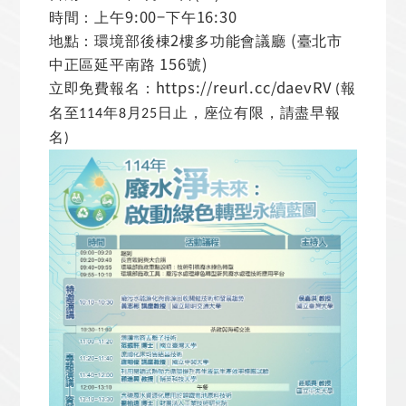
9:00−
16:30
時間：上午
下午
2
(
地點：環境部後棟
樓多功能會議廳
臺北市
156
)
中正區延平南路
號
https://reurl.cc/daevRV
立即免費報名：
報
(
名至
年
月
日止，座位有限，請盡早報
114
8
25
名
)