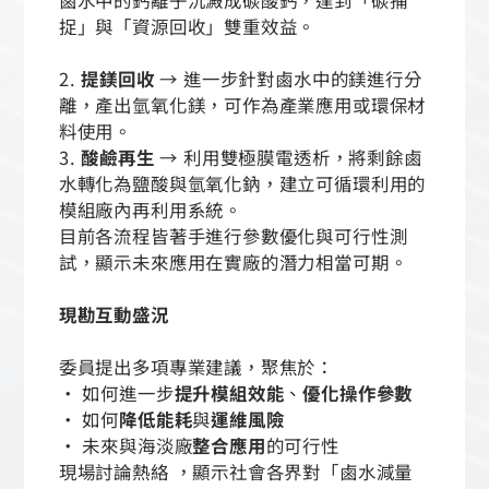
捉」與「資源回收」雙重效益。
2.
提鎂回收
→ 進一步針對鹵水中的鎂進行分
離，產出氫氧化鎂，可作為產業應用或環保材
料使用。
3.
酸鹼再生
→ 利用雙極膜電透析，將剩餘鹵
水轉化為鹽酸與氫氧化鈉，建立可循環利用的
模組廠內再利用系統。
目前各流程皆著手進行參數優化與可行性測
試，顯示未來應用在實廠的潛力相當可期。
現勘互動盛況
委員提出多項專業建議，聚焦於：
• 如何進一步
提升模組效能
、
優化操作參數
• 如何
降低能耗
與
運維風險
• 未來與海淡廠
整合應用
的可行性
現場討論熱絡 ，顯示社會各界對「鹵水減量