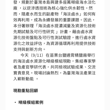
發，規劃於臺灣本島興建多座萬噸級海水淡化
廠 ，以逆滲透技術為核心強化供水韌性。然
而，隨產水而生的副產物「海淡鹵水」如何有
效再利用，成為永續發展的重要課題。因此，
本分署辦理「海淡鹵水提濃減量及資源化技術
先期試驗及可行性研究 」計畫，藉由鹵水資
源化技術盤點及可行性測試驗證，進行鹵水資
源化之效益評估，為資源循環再利用提供技術
支持與創新方向。
今天（9/11）在苗栗台鹽通霄精鹽廠舉行
的海淡鹵水資源化噸級模組現勘，集結專家學
者及產官學研代表，共同檢視試驗成果、交流
寶貴意見。現場討論熱烈，為臺灣海淡產業注
入嶄新動能 。
現勘重點回顧
• 噸級模組案例