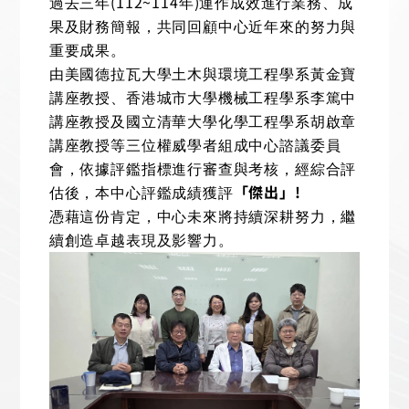
(112~114
)
過去三年
年
運作成效進行業務、成
果及財務簡報，共同回顧中心近年來的努力與
重要成果。
由美國德拉瓦大學土木與環境工程學系黃金寶
講座教授、香港城市大學機械工程學系李篤中
講座教授及國立清華大學化學工程學系胡啟章
講座教授等三位權威學者組成中心諮議委員
會，依據評鑑指標進行審查與考核，經綜合評
「傑出」
!
估後，本中心評鑑成績獲評
憑藉這份肯定，中心未來將持續深耕努力，繼
續創造卓越表現及影響力。